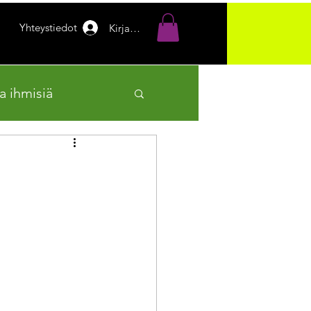
Yhteystiedot
Kirjaudu
a ihmisiä