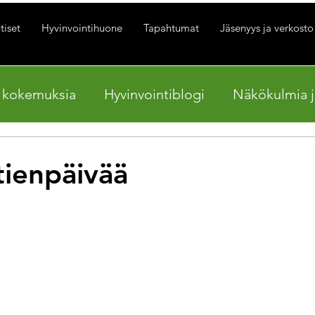
tiset
Hyvinvointihuone
Tapahtumat
Jäsenyys ja verkosto
a kokemuksia
Hyvinvointiblogi
Näkökulmia j
tienpäivää
ärä: epäluku/5