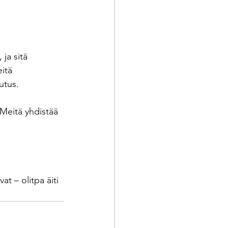
ja sitä 
itä 
utus.
 Meitä yhdistää 
at – olitpa äiti 