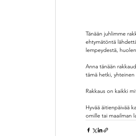
Tänään juhlimme rakk
ehtymätöntä lähdettä,
lempeydestä, huolenpid
Anna tänään rakkauden
tämä hetki, yhteine
Rakkaus on kaikki mit
Hyvää äitienpäivää kaik
omille tai maailman la