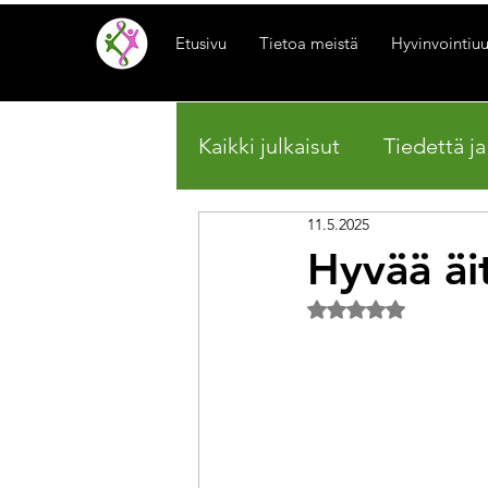
Etusivu
Tietoa meistä
Hyvinvointiuu
Kaikki julkaisut
Tiedettä j
11.5.2025
Hyvää äi
Arvostelun tähtimä