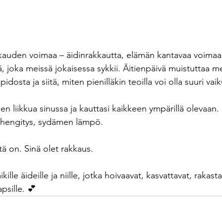
auden voimaa – äidinrakkautta, elämän kantavaa voimaa, 
 joka meissä jokaisessa sykkii. Äitienpäivä muistuttaa me
osta ja siitä, miten pienilläkin teoilla voi olla suuri vaik
 liikkua sinussa ja kauttasi kaikkeen ympärillä olevaan.
n hengitys, sydämen lämpö.
ä on. Sinä olet rakkaus.
ille äideille ja niille, jotka hoivaavat, kasvattavat, rakastav
psille. 💕