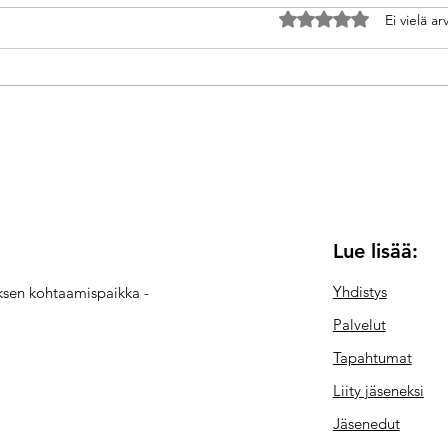
Arvostelun tähtimäärä
Ei vielä ar
Suunnattu tarkkaavaisuus
Sotaa
tarvitsee "pehmeää lumoa"
vain 
myös
Lue lisää:
Yhdistys
yksen kohtaamispaikka -
Palvelut
Tapahtumat
Liity jäseneksi
Jäsenedut