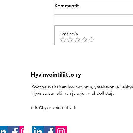
Kommentit
Lisää arvio
Hyvinvoinnin megatrendit -
Kirjoita kommentti...
Hyvinvointiliiton näkökulma
vuoteen 2026
Hyvinvointiliitto ry
Kokonaisvaltaisen hyvinvoinnin, yhteistyön ja kehit
Hyvinvoivan elämän ja arjen mahdollistaja.
info@hyvinvointiliitto.fi