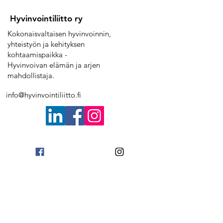
Hyvinvointiliitto ry
Kokonaisvaltaisen hyvinvoinnin,
yhteistyön ja kehityksen
kohtaamispaikka -
Hyvinvoivan elämän ja arjen
mahdollistaja.
info@hyvinvointiliitto.fi
Lue lisää:
Yhdistys
Palvelut
Tapahtumat