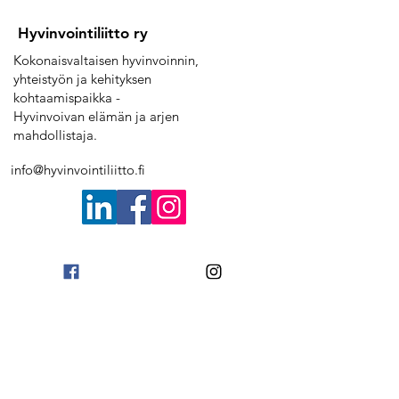
Hyvinvointiliitto ry
Kokonaisvaltaisen hyvinvoinnin,
yhteistyön ja kehityksen
kohtaamispaikka -
Hyvinvoivan elämän ja arjen
mahdollistaja.
info@hyvinvointiliitto.fi
Lue lisää:
Yhdistys
Palvelut
Tapahtumat