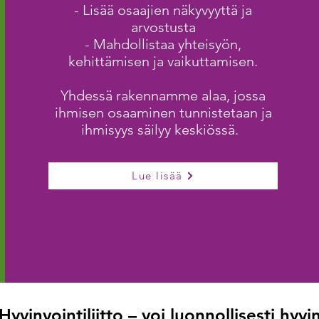
- Lisää osaajien näkyvyyttä ja
arvostusta
- Mahdollistaa yhteisyön,
kehittämisen ja vaikuttamisen.
Yhdessä rakennamme alaa, jossa
ihmisen osaaminen tunnistetaan ja
ihmisyys säilyy keskiössä.
Lue lisää
Hyvinvointiliitto – voi luonnollisesti hyvi