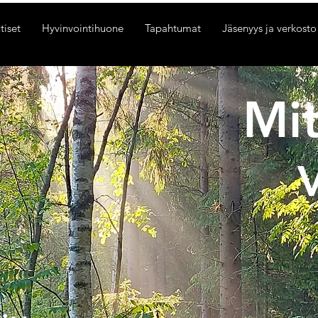
tiset
Hyvinvointihuone
Tapahtumat
Jäsenyys ja verkosto
Mit
V