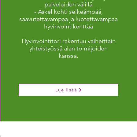
palveluiden välillä
- Askel kohti selkeämpää,
saavutettavampaa ja luotettavampaa
hyvinvointikenttää
Hyvinvointitori rakentuu vaiheittain
yhteistyössä alan toimijoiden
kanssa.
Lue lisää
n