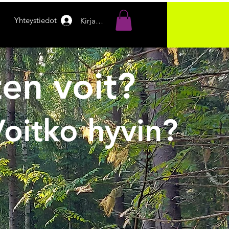
Yhteystiedot
Kirjaudu
en voit?
oitko hyvin?