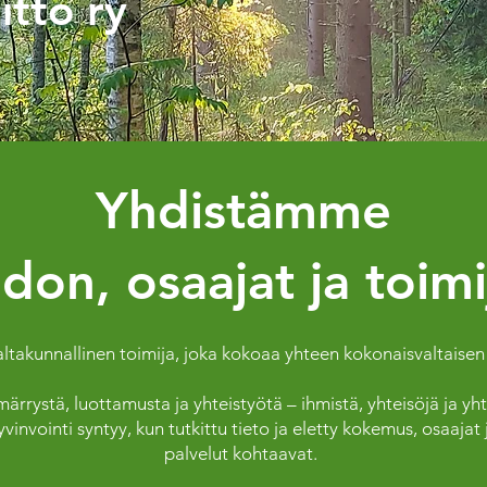
itto ry
Yhdistämme
edon, osaajat ja toimi
valtakunnallinen toimija, joka kokoaa yhteen kokonaisvaltaisen
ystä, luottamusta ja yhteistyötä – ihmistä, yhteisöjä ja yht
nvointi syntyy, kun tutkittu tieto ja eletty kokemus, osaajat j
palvelut kohtaavat.