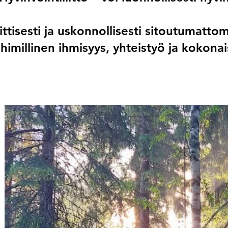
ttisesti ja uskonnollisesti sitoutumatto
imillinen ihmisyys, yhteistyö ja kokonais