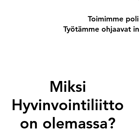
Toimimme polii
Työtämme ohjaavat inh
Miksi
Hyvinvointiliitto
on olemassa?