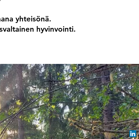
mana yhteisönä.
valtainen hyvinvointi.