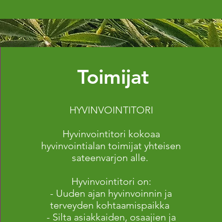
Toimijat
HYVINVOINTITORI
Hyvinvointitori kokoaa
hyvinvointialan toimijat yhteisen
sateenvarjon alle.
Hyvinvointitori on:
- Uuden ajan hyvinvoinnin ja
terveyden kohtaamispaikka
- Silta asiakkaiden, osaajien ja