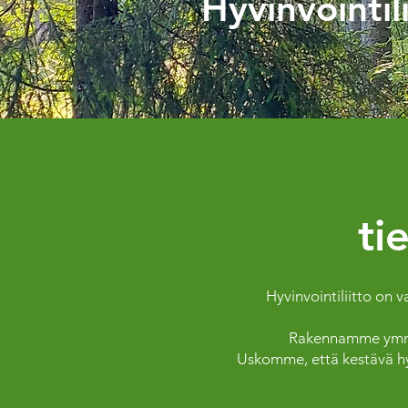
Hyvinvointili
ti
Hyvinvointiliitto on 
Rakennamme ymmärr
Uskomme, että kestävä hyvi