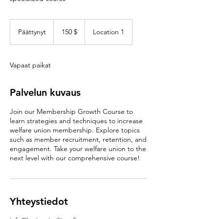
150
Yhdysvaltain
Päättynyt
P
150 $
Location 1
dollaria
ä
ä
t
Vapaat paikat
t
y
n
Palvelun kuvaus
y
t
Join our Membership Growth Course to
learn strategies and techniques to increase
welfare union membership. Explore topics
such as member recruitment, retention, and
engagement. Take your welfare union to the
next level with our comprehensive course!
Yhteystiedot