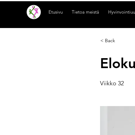
Etusivu
Tietoa meistä
Hyvinvointiuu
< Back
Elok
Viikko 32