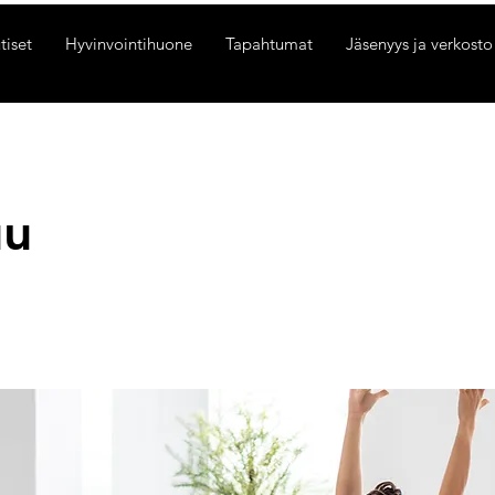
tiset
Hyvinvointihuone
Tapahtumat
Jäsenyys ja verkosto
uu