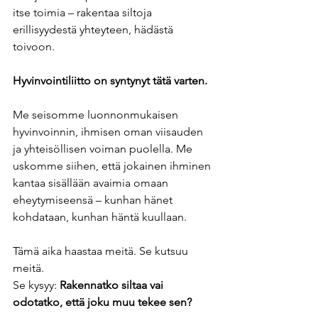
itse toimia – rakentaa siltoja 
erillisyydestä yhteyteen, hädästä 
toivoon.
Hyvinvointiliitto on syntynyt tätä varten.
Me seisomme luonnonmukaisen 
hyvinvoinnin, ihmisen oman viisauden 
ja yhteisöllisen voiman puolella. Me 
uskomme siihen, että jokainen ihminen 
kantaa sisällään avaimia omaan 
eheytymiseensä – kunhan hänet 
kohdataan, kunhan häntä kuullaan.
Tämä aika haastaa meitä. Se kutsuu 
meitä.
Se kysyy: 
Rakennatko siltaa vai 
odotatko, että joku muu tekee sen?