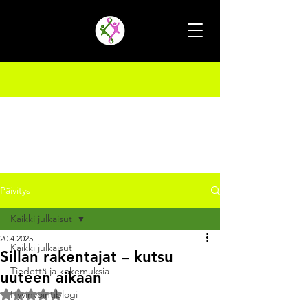
Päivitys
Kaikki julkaisut
20.4.2025
Kaikki julkaisut
Sillan rakentajat – kutsu
Tiedettä ja kokemuksia
uuteen aikaan
Arvostelun tähtimäärä: epäluku/5
Hyvinvointiblogi